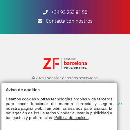
+34 93 263 81 50
Contacta con nostros
© 2026 Todos los derechos reservados.
Aviso de cookies
Usamos cookies y otras tecnologías propias y de terceros
para hacer funcionar de manera correcta y segura
Aviso legal
|
Política de privacidad
|
Política de cookies
|
Derecho de
nuestra página web. También las usamos para analizar la
admisión
|
Canal ético
|
navegación de los usuarios y poder ajustar la publicidad a
tus gustos y preferencias.
Política de cookies