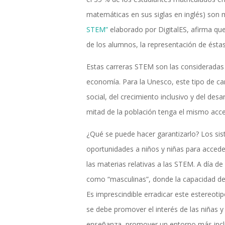
matemáticas en sus siglas en inglés) son m
STEM”
elaborado por DigitalES, afirma que
de los alumnos, la representación de éstas
Estas carreras STEM son las consideradas “
economía. Para la Unesco, este tipo de car
social, del crecimiento inclusivo y del desa
mitad de la población tenga el mismo acce
¿Qué se puede hacer garantizarlo? Los si
oportunidades a niños y niñas para acceder 
las materias relativas a las STEM. A día d
como “masculinas”, donde la capacidad de 
Es imprescindible erradicar este estereotip
se debe promover el interés de las niñas y
enseñanza, promover un entorno más inclus