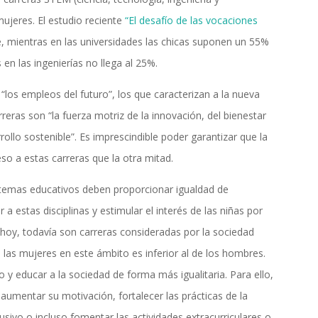
ujeres. El estudio reciente
“El desafío de las vocaciones
, mientras en las universidades las chicas suponen un 55%
 en las ingenierías no llega al 25%.
los empleos del futuro”, los que caracterizan a la nueva
reras son “la fuerza motriz de la innovación, del bienestar
rrollo sostenible”. Es imprescindible poder garantizar que la
so a estas carreras que la otra mitad.
stemas educativos deben proporcionar igualdad de
a estas disciplinas y estimular el interés de las niñas por
e hoy, todavía son carreras consideradas por la sociedad
las mujeres en este ámbito es inferior al de los hombres.
o y educar a la sociedad de forma más igualitaria. Para ello,
 aumentar su motivación, fortalecer las prácticas de la
ivo o incluso fomentar las actividades extracurriculares o