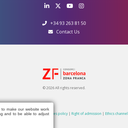
+34 93 263 81 50
Contact Us
© 2026 All rights reserved.
s to make our website work
egal note
|
Privacy policy
|
Cookies policy
|
Right of admission
|
Ethics channel
g and to be able to adjust