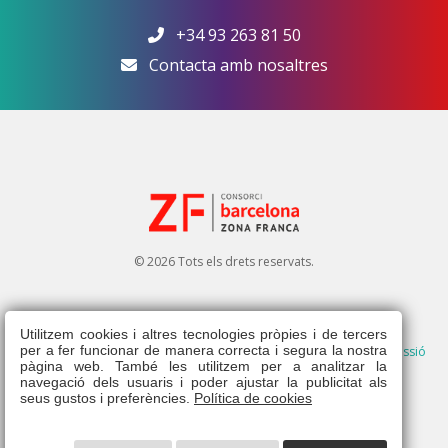
+34 93 263 81 50
Contacta amb nosaltres
© 2026 Tots els drets reservats.
Utilitzem cookies i altres tecnologies pròpies i de tercers
per a fer funcionar de manera correcta i segura la nostra
Avís legal
|
Política de privacitat
|
Política de cookies
|
Dret d'admissió
pàgina web. També les utilitzem per a analitzar la
|
Canal ètic
|
navegació dels usuaris i poder ajustar la publicitat als
seus gustos i preferències.
Política de cookies