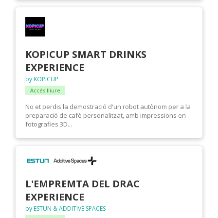
KOPICUP SMART DRINKS
EXPERIENCE
by KOPICUP
Accés lliure
No et perdis la demostració d'un robot autònom per a la
preparació de cafè personalitzat, amb impressions en
fotografies 3D...
L'EMPREMTA DEL DRAC
EXPERIENCE
by ESTUN & ADDITIVE SPACES