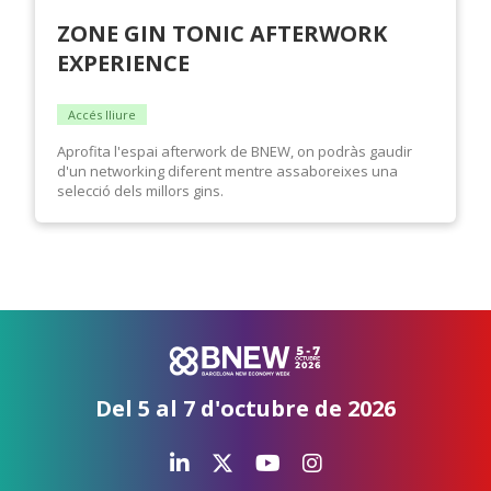
ZONE GIN TONIC AFTERWORK
EXPERIENCE
Accés lliure
Aprofita l'espai afterwork de BNEW, on podràs gaudir
d'un networking diferent mentre assaboreixes una
selecció dels millors gins.
Del 5 al 7 d'octubre de 2026