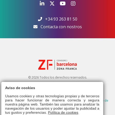
+34 93 263 81 50
Contacta con nostros
© 2026 Todos los derechos reservados.
Aviso de cookies
Usamos cookies y otras tecnologías propias y de terceros
para hacer funcionar de manera correcta y segura
Aviso legal
|
Política de privacidad
|
Política de cookies
|
Derecho de
nuestra página web. También las usamos para analizar la
admisión
|
Canal ético
|
navegación de los usuarios y poder ajustar la publicidad a
tus gustos y preferencias.
Política de cookies